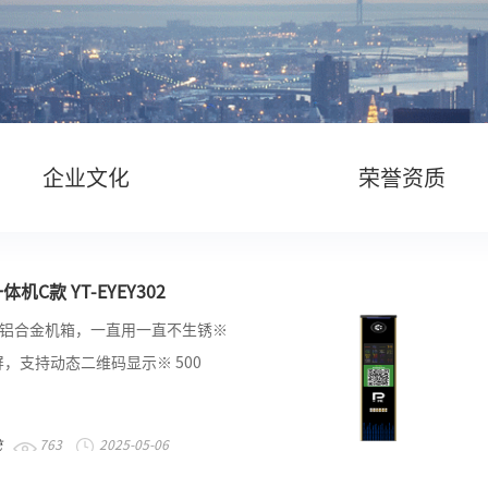
企业文化
荣誉资质
机C款 YT-EYEY302
新铝合金机箱，一直用一直不生锈※
屏，支持动态二维码显示※ 500
统
763
2025-05-06