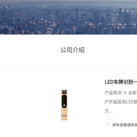
公司介绍
云参观
LED车牌识别一体
产品特点:※ 全
户外超高亮LED
万...
停车场管理系