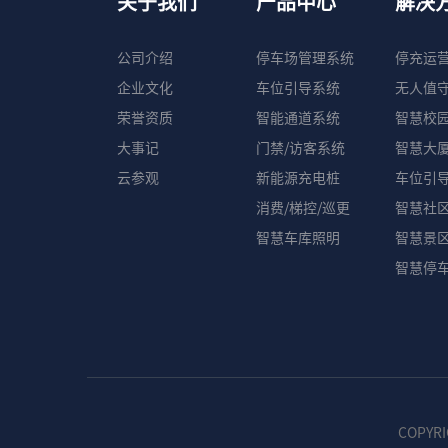
关于我们
产品中心
解决
公司介绍
停车场管理系统
停充运
企业文化
车位引导系统
无人值
荣誉资质
智能通道系统
智慧校
大事记
门禁/访客系统
智慧大
云参观
新能源充电桩
车位引
消费/梯控/巡更
智慧社
智慧车库照明
智慧景
智慧停
COPY