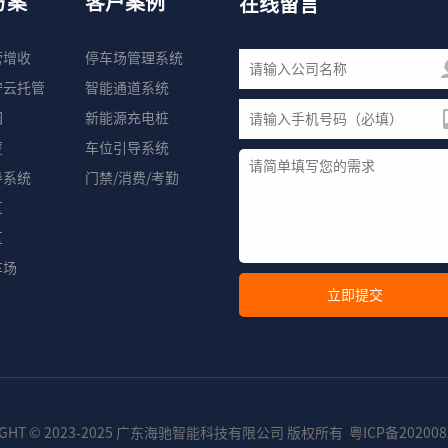
方案
客户案例
在线留言
营增收
停车场管理系统
守云托管
智能通道系统
园
新能源充电桩
厦
车位引导系统
导系统
门禁/消费/考勤
区
区
车场
RIGHT © 2023-2025 广东海驰智能科技有限公司 版权所有
粤ICP备202008