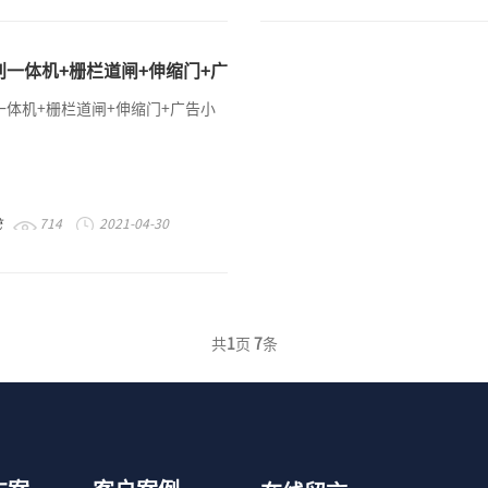
一体机+栅栏道闸+伸缩门+广
体机+栅栏道闸+伸缩门+广告小
统
714
2021-04-30
共
1
页
7
条