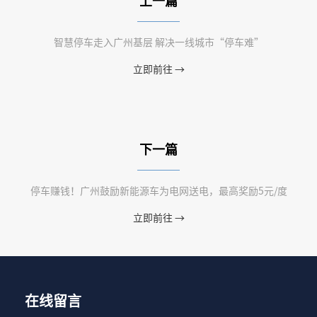
上一篇
智慧停车走入广州基层 解决一线城市“停车难”
立即前往 →
下一篇
停车赚钱！广州鼓励新能源车为电网送电，最高奖励5元/度
立即前往 →
在线留言