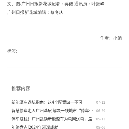
文、图/广州日报新花城记者：蒋偲 通讯员：叶振峰
广州日报新花城编辑：蔡冬庆
作者：小编
标签:
推荐内容
新能源车避坑指南：这4个配置缺一不可
07-12
智慧停车走入广州基层 解决一线城市“停车难”
06-29
停车赚钱！广州鼓励新能源车为电网送电，最高奖励5元
05-13
年终盘点|2024年璀璨成就
05-06